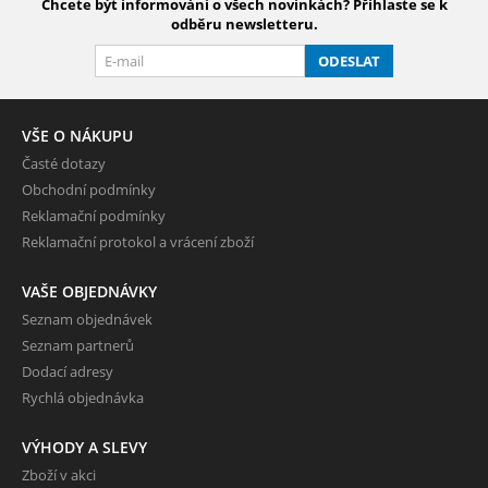
Chcete být informováni o všech novinkách? Přihlaste se k
odběru newsletteru.
ODESLAT
VŠE O NÁKUPU
Časté dotazy
Obchodní podmínky
Reklamační podmínky
Reklamační protokol a vrácení zboží
VAŠE OBJEDNÁVKY
Seznam objednávek
Seznam partnerů
Dodací adresy
Rychlá objednávka
VÝHODY A SLEVY
Zboží v akci