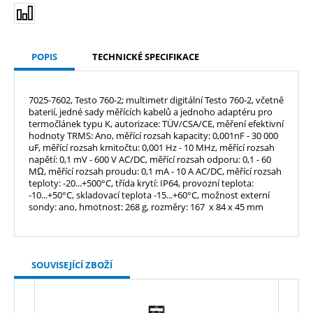
POPIS
TECHNICKÉ SPECIFIKACE
7025-7602, Testo 760-2; multimetr digitální Testo 760-2, včetně
baterií, jedné sady měřících kabelů a jednoho adaptéru pro
termočlánek typu K, autorizace: TÜV/CSA/CE, měření efektivní
hodnoty TRMS: Ano, měřící rozsah kapacity: 0,001nF - 30 000
uF, měřící rozsah kmitočtu: 0,001 Hz - 10 MHz, měřící rozsah
napětí: 0,1 mV - 600 V AC/DC, měřící rozsah odporu: 0,1 - 60
MΩ, měřící rozsah proudu: 0,1 mA - 10 A AC/DC, měřící rozsah
teploty: -20...+500°C, třída krytí: IP64, provozní teplota:
-10...+50°C, skladovací teplota -15...+60°C, možnost externí
sondy: ano, hmotnost: 268 g, rozměry: 167 x 84 x 45 mm
SOUVISEJÍCÍ ZBOŽÍ