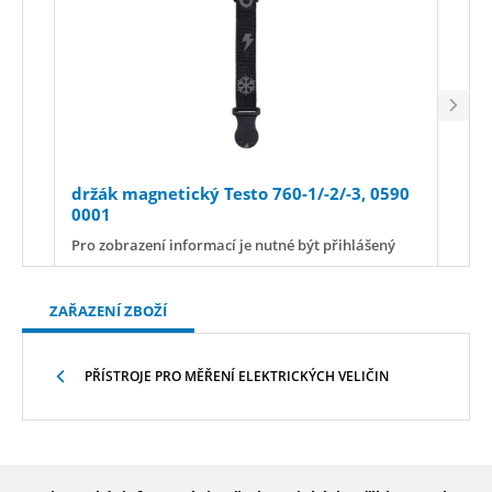
držák magnetický Testo 760-1/-2/-3, 0590
sada
0001
760-
Pro zobrazení informací je nutné být přihlášený
Pro z
ZAŘAZENÍ ZBOŽÍ
PŘÍSTROJE PRO MĚŘENÍ ELEKTRICKÝCH VELIČIN