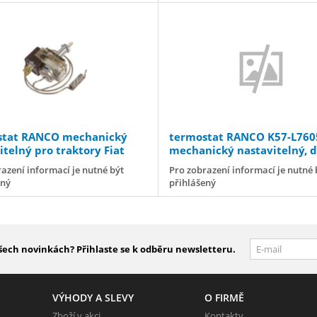
stat RANCO mechanický
termostat RANCO K57-L760
itelný pro traktory Fiat
mechanický nastavitelný, d
kapiláry 1200mm
azení informací je nutné být
Pro zobrazení informací je nutné 
ený
přihlášený
šech novinkách? Přihlaste se k odběru newsletteru.
VÝHODY A SLEVY
O FIRMĚ
Zboží v akci
Kontakty