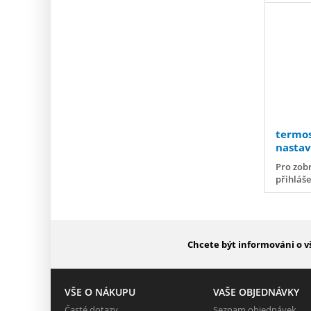
termo
nastav
Agri
Pro zobr
přihláš
Chcete být informováni o v
VŠE O NÁKUPU
VAŠE OBJEDNÁVKY
Časté dotazy
Seznam objednávek