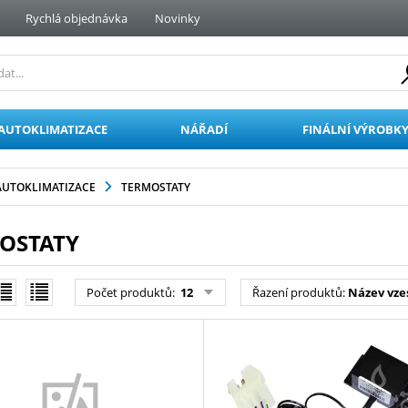
Rychlá objednávka
Novinky
AUTOKLIMATIZACE
NÁŘADÍ
FINÁLNÍ VÝROBK
AUTOKLIMATIZACE
TERMOSTATY
OSTATY
Počet produktů:
12
Řazení produktů:
Název vze