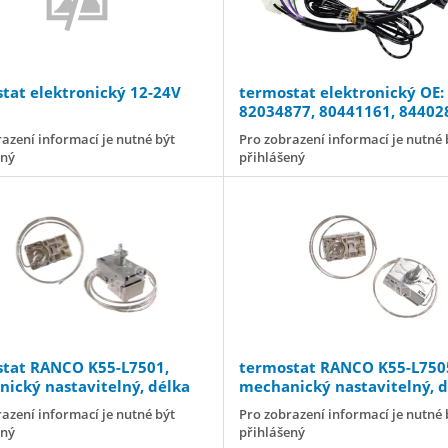
tat elektronický 12-24V
termostat elektronický OE:
82034877, 80441161, 84402
82034873, 82034875
azení informací je nutné být
Pro zobrazení informací je nutné 
ený
přihlášený
tat RANCO K55-L7501,
termostat RANCO K55-L750
ický nastavitelný, délka
mechanický nastavitelný, d
ry
kapiláry
azení informací je nutné být
Pro zobrazení informací je nutné 
ený
přihlášený