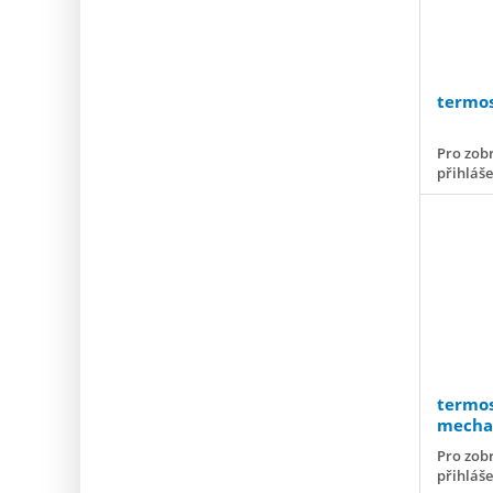
termos
Pro zobr
přihláš
termos
mechan
kapilá
Pro zobr
přihláš