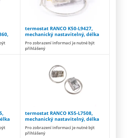
termostat RANCO K50-L9427,
860,
mechanický nastavitelný, délka
kapiláry 420 mm
být
Pro zobrazení informací je nutné být
přihlášený
5,
termostat RANCO K55-L7508,
élka
mechanický nastavitelný, délka
kapiláry
být
Pro zobrazení informací je nutné být
přihlášený