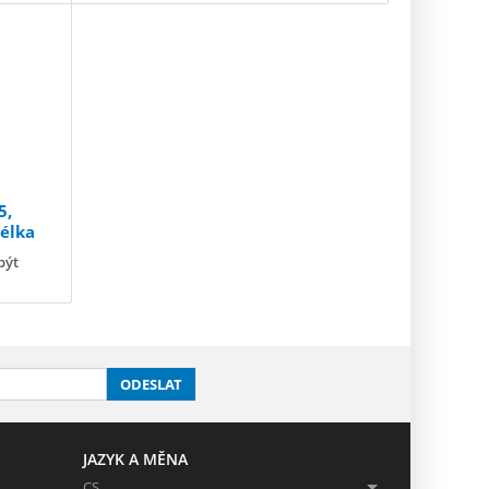
5,
élka
být
ODESLAT
JAZYK A MĚNA
CS