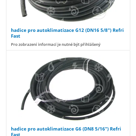
hadice pro autoklimatizace G12 (DN16 5/8") Refri
Fast
Pro zobrazení informací je nutné být přihlášený
hadice pro autoklimatizace G6 (DN8 5/16") Refri
Fast