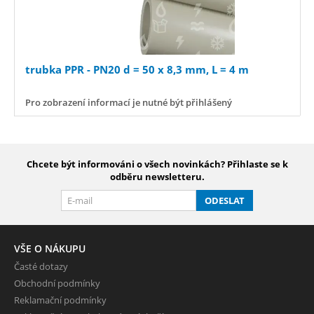
trubka PPR - PN20 d = 50 x 8,3 mm, L = 4 m
Pro zobrazení informací je nutné být přihlášený
Chcete být informováni o všech novinkách? Přihlaste se k
odběru newsletteru.
ODESLAT
VŠE O NÁKUPU
Časté dotazy
Obchodní podmínky
Reklamační podmínky