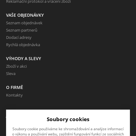
Reklamační protokol a vrácení zboží
VAŠE OBJEDNÁVKY
Seznam objednávek
Seznam partnerů
Dodací adresy
Rychlá objednávka
VÝHODY A SLEVY
Zboží v akci
Sleva
O FIRMĚ
Kontakty
JAZYK A MĚNA
Soubory cookies
CS
Soubory cookie používáme ke shromažďování a analýze informací
CZK (Kč)
o výkonu a používání webu, zajištění fungování funkcí ze sociálních