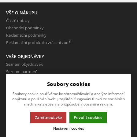
VŠE O NÁKUPU
Časté dotazy
Obchodní podmínky
Reklamační podmínky
Reklamační protokol a vrácení zboží
VAŠE OBJEDNÁVKY
Seznam objednávek
Seznam partnerů
Dodací adresy
Soubory cookies
Rychlá objednávka
Soubory cookie používáme ke shromažďování a analýze informací
o výkonu a používání webu, zajištění fungování funkcí ze sociálních
VÝHODY A SLEVY
médií a ke zlepšení a přizpůsobení obsahu a reklam.
Zboží v akci
Sleva
Zamítnout vše
Povolit cookies
Nastavení cookies
O FIRMĚ
Kontakty