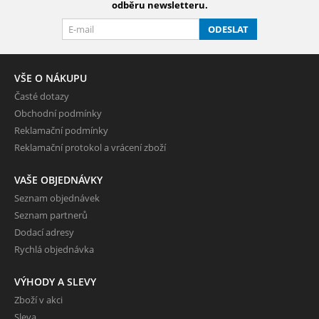
odběru newsletteru.
ODESLAT
VŠE O NÁKUPU
Časté dotazy
Obchodní podmínky
Reklamační podmínky
Reklamační protokol a vrácení zboží
VAŠE OBJEDNÁVKY
Seznam objednávek
Seznam partnerů
Dodací adresy
Rychlá objednávka
VÝHODY A SLEVY
Zboží v akci
Sleva