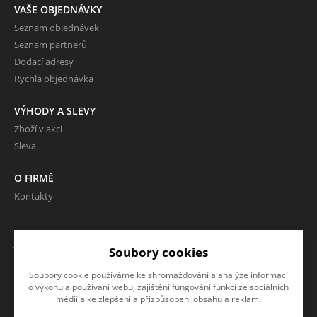
VAŠE OBJEDNÁVKY
Seznam objednávek
Seznam partnerů
Dodací adresy
Rychlá objednávka
VÝHODY A SLEVY
Zboží v akci
Sleva
O FIRMĚ
Kontakty
JAZYK A MĚNA
Soubory cookies
CS
Soubory cookie používáme ke shromažďování a analýze informací
CZK (Kč)
o výkonu a používání webu, zajištění fungování funkcí ze sociálních
médií a ke zlepšení a přizpůsobení obsahu a reklam.