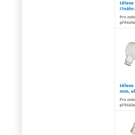
těleso
//náhr
Pro zobr
přihláš
těleso
mm, el
Pro zobr
přihláš