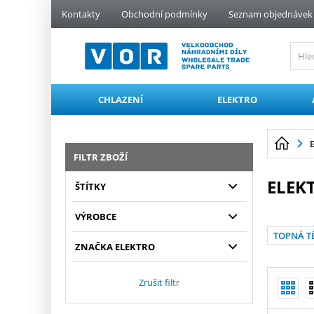
PŘESKOČIT NAVIGACI
Kontakty
Obchodní podmínky
Seznam objednávek
CHLAZENÍ
ELEKTRO
FILTR ZBOŽÍ
ELEK
ŠTÍTKY
VÝROBCE
TOPNÁ T
ZNAČKA ELEKTRO
Zrušit filtr