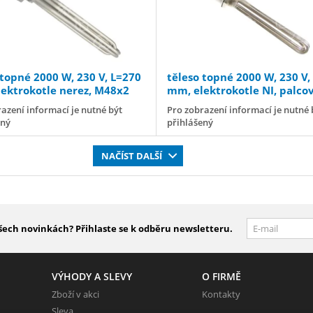
 topné 2000 W, 230 V, L=270
těleso topné 2000 W, 230 V,
ektrokotle nerez, M48x2
mm, elektrokotle NI, palco
závit G 1½” (G 6/4")
azení informací je nutné být
Pro zobrazení informací je nutné 
ený
přihlášený
NAČÍST DALŠÍ
šech novinkách? Přihlaste se k odběru newsletteru.
VÝHODY A SLEVY
O FIRMĚ
Zboží v akci
Kontakty
Sleva