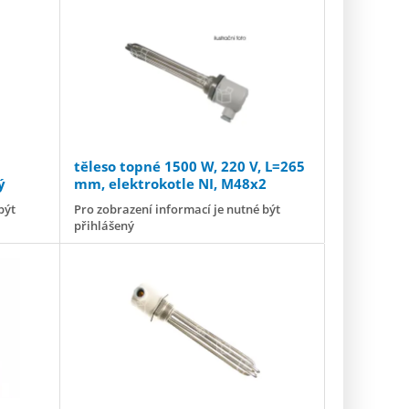
těleso topné 1500 W, 220 V, L=265
ý
mm, elektrokotle NI, M48x2
být
Pro zobrazení informací je nutné být
přihlášený