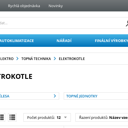
Rychlá objednávka
Novinky
AUTOKLIMATIZACE
NÁŘADÍ
FINÁLNÍ VÝROBK
ELEKTRO
TOPNÁ TECHNIKA
ELEKTROKOTLE
TROKOTLE
ĚLESA
TOPNÉ JEDNOTKY
Počet produktů:
12
Řazení produktů:
Název vze