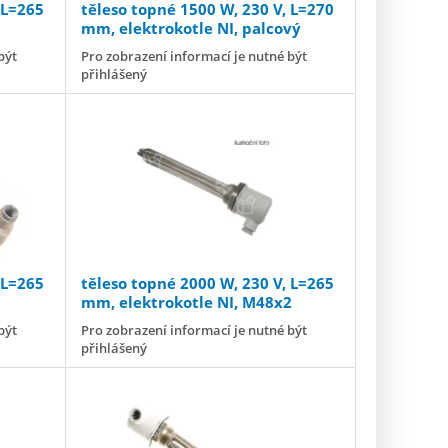
 L=265
těleso topné 1500 W, 230 V, L=270
mm, elektrokotle NI, palcový
závit G 1½” (G 6/4")
být
Pro zobrazení informací je nutné být
přihlášený
 L=265
těleso topné 2000 W, 230 V, L=265
mm, elektrokotle NI, M48x2
být
Pro zobrazení informací je nutné být
přihlášený