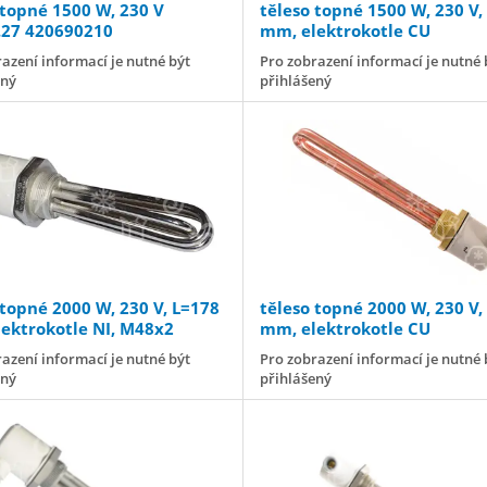
 topné 1500 W, 230 V
těleso topné 1500 W, 230 V,
.27 420690210
mm, elektrokotle CU
azení informací je nutné být
Pro zobrazení informací je nutné 
ený
přihlášený
 topné 2000 W, 230 V, L=178
těleso topné 2000 W, 230 V,
ektrokotle NI, M48x2
mm, elektrokotle CU
azení informací je nutné být
Pro zobrazení informací je nutné 
ený
přihlášený