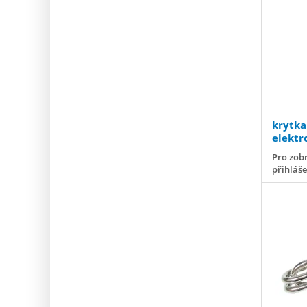
krytka
elektr
Pro zobr
přihláš