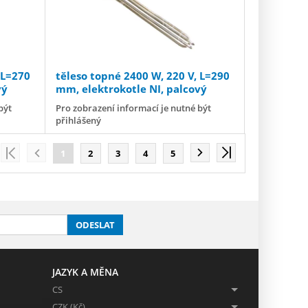
 L=270
těleso topné 2400 W, 220 V, L=290
vý
mm, elektrokotle NI, palcový
závit G 1½” (G 6/4")
být
Pro zobrazení informací je nutné být
přihlášený
1
2
3
4
5
ODESLAT
JAZYK A MĚNA
CS
CZK (Kč)