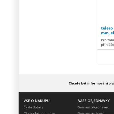
těleso
mm, el
Pro zobr
přihláš
Chcete být informováni o v
VŠE O NÁKUPU
VAŠE OBJEDNÁVKY
Časté dotazy
Seznam objednávek
Obchodní podmínky
Seznam partnerů