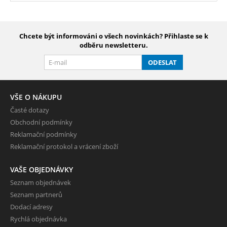
Chcete být informováni o všech novinkách? Přihlaste se k
odběru newsletteru.
ODESLAT
VŠE O NÁKUPU
Časté dotazy
Obchodní podmínky
Reklamační podmínky
Reklamační protokol a vrácení zboží
VAŠE OBJEDNÁVKY
Seznam objednávek
Seznam partnerů
Dodací adresy
Rychlá objednávka