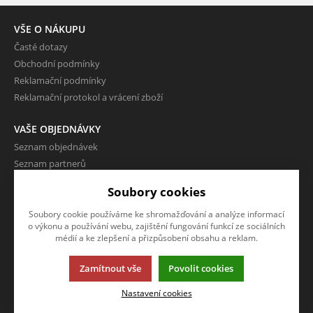
VŠE O NÁKUPU
Časté dotazy
Obchodní podmínky
Reklamační podmínky
Reklamační protokol a vrácení zboží
VAŠE OBJEDNÁVKY
Seznam objednávek
Seznam partnerů
Dodací adresy
Soubory cookies
Rychlá objednávka
Soubory cookie používáme ke shromažďování a analýze informací
o výkonu a používání webu, zajištění fungování funkcí ze sociálních
VÝHODY A SLEVY
médií a ke zlepšení a přizpůsobení obsahu a reklam.
Zboží v akci
Sleva
Zamítnout vše
Povolit cookies
Nastavení cookies
O FIRMĚ
Kontakty