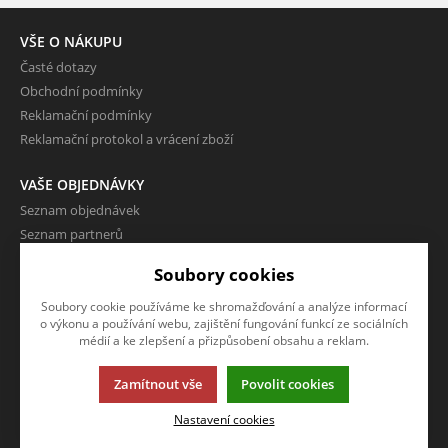
VŠE O NÁKUPU
Časté dotazy
Obchodní podmínky
Reklamační podmínky
Reklamační protokol a vrácení zboží
VAŠE OBJEDNÁVKY
Seznam objednávek
Seznam partnerů
Dodací adresy
Soubory cookies
Rychlá objednávka
Soubory cookie používáme ke shromažďování a analýze informací
o výkonu a používání webu, zajištění fungování funkcí ze sociálních
VÝHODY A SLEVY
médií a ke zlepšení a přizpůsobení obsahu a reklam.
Zboží v akci
Sleva
Zamítnout vše
Povolit cookies
Nastavení cookies
O FIRMĚ
Kontakty