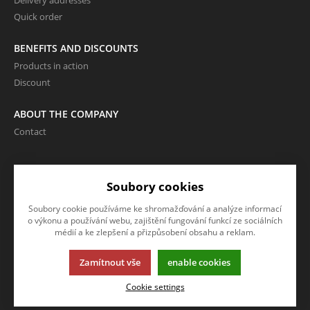
Delivery addresses
Quick order
BENEFITS AND DISCOUNTS
Products in action
Discount
ABOUT THE COMPANY
Contact
LANGUAGE AND CURRENCY
Soubory cookies
EN
Soubory cookie používáme ke shromažďování a analýze informací
CZK (Kč)
o výkonu a používání webu, zajištění fungování funkcí ze sociálních
médií a ke zlepšení a přizpůsobení obsahu a reklam.
Zamítnout vše
enable cookies
This page uses cookies. Click for more information.
Cookie settings
© 2013-2026 Internetový obchod VOR
K2 e-shop - The first e-shop that manages your entire company.