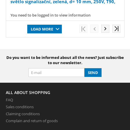
světlo signalizační, zelená, d= 10 mm, 250V, T90,
You need to be logged in to view information
LOAD MORE
Do you want to be informed about all the news? Just subscribe
to our newsletter.
SEND
ALL ABOUT SHOPPING
FAQ
Sales conditions
Claiming conditions
Complain and return of goods