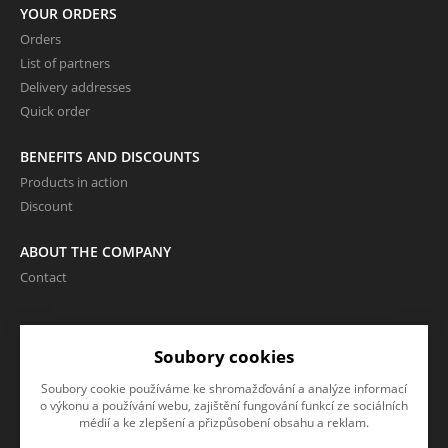
YOUR ORDERS
Orders
List of partners
Delivery addresses
Quick order
BENEFITS AND DISCOUNTS
Products in action
Discount
ABOUT THE COMPANY
Contact
LANGUAGE AND CURRENCY
Soubory cookies
EN
Soubory cookie používáme ke shromažďování a analýze informací
CZK (Kč)
o výkonu a používání webu, zajištění fungování funkcí ze sociálních
médií a ke zlepšení a přizpůsobení obsahu a reklam.