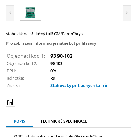
stahovák na přítlačný talíř GM/Ford/Chrys
Pro zobrazení informací je nutné být přihlášený
Objednací kód 1:
93 90-102
Objednací kód 2:
90-102
DPH:
0%
Jednotka:
ks
Značka:
Stahováky přítlačných talířů
POPIS
TECHNICKÉ SPECIFIKACE
90-102, stahovák na přítlačný talíř GM/Ford/Chrys