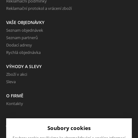
Reklamační podmínky
Reklamační protokol a vrácení zboží
VAŠE OBJEDNÁVKY
Seznam objednávek
Seznam partnerů
Dodací adresy
Rychlá objednávka
VÝHODY A SLEVY
Zboží v akci
Sleva
O FIRMĚ
Kontakty
JAZYK A MĚNA
Soubory cookies
CS
Soubory cookie používáme ke shromažďování a analýze informací