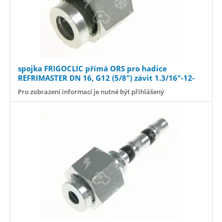
spojka FRIGOCLIC přímá ORS pro hadice
REFRIMASTER DN 16, G12 (5/8") závit 1.3/16"-12-
UN-2B//náhr.93 45-305
Pro zobrazení informací je nutné být přihlášený