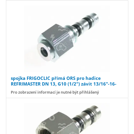
spojka FRIGOCLIC přímá ORS pro hadice
REFRIMASTER DN 13, G10 (1/2") závit 13/16"-16-
UN-2B //náhr.93 45-303
Pro zobrazení informací je nutné být přihlášený