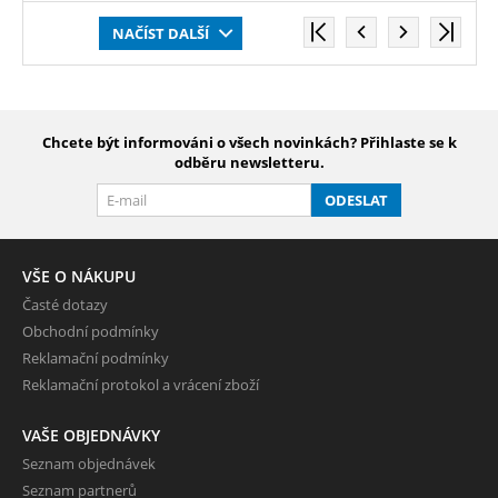
NAČÍST DALŠÍ
Chcete být informováni o všech novinkách? Přihlaste se k
odběru newsletteru.
ODESLAT
VŠE O NÁKUPU
Časté dotazy
Obchodní podmínky
Reklamační podmínky
Reklamační protokol a vrácení zboží
VAŠE OBJEDNÁVKY
Seznam objednávek
Seznam partnerů