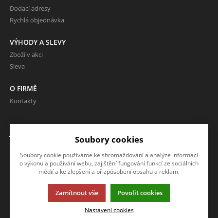
Dodací adresy
Rychlá objednávka
VÝHODY A SLEVY
Zboží v akci
Sleva
O FIRMĚ
Kontakty
JAZYK A MĚNA
Soubory cookies
CS
Soubory cookie používáme ke shromažďování a analýze informací
CZK (Kč)
o výkonu a používání webu, zajištění fungování funkcí ze sociálních
médií a ke zlepšení a přizpůsobení obsahu a reklam.
Zamítnout vše
Povolit cookies
Tato stránka používá soubory cookies. Klikněte pro více informací.
Nastavení cookies
© 2013-2026 Internetový obchod VOR